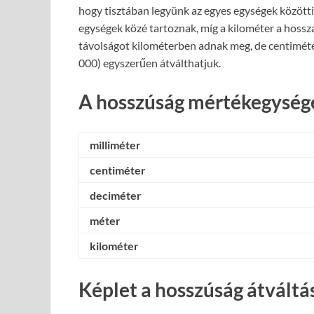
hogy tisztában legyünk az egyes egységek közötti 
egységek közé tartoznak, míg a kilométer a hossz
távolságot kilométerben adnak meg, de centiméte
000) egyszerűen átválthatjuk.
A hosszúság mértékegysége
milliméter
centiméter
deciméter
méter
kilométer
Képlet a hosszúság átváltá