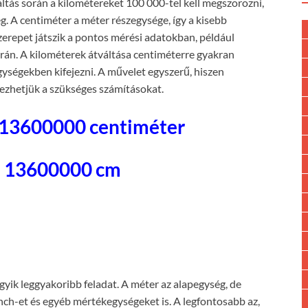
áltás során a kilométereket 100 000-tel kell megszorozni,
g. A centiméter a méter részegysége, így a kisebb
zerepet játszik a pontos mérési adatokban, például
rán. A kilométerek átváltása centiméterre gyakran
gységekben kifejezni. A művelet egyszerű, hiszen
gezhetjük a szükséges számításokat.
 13600000 centiméter
= 13600000 cm
egyik leggyakoribb feladat. A méter az alapegység, de
inch-et és egyéb mértékegységeket is. A legfontosabb az,