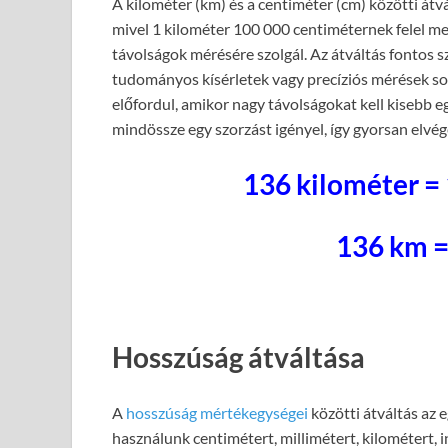
A kilométer (km) és a centiméter (cm) közötti átv
mivel 1 kilométer 100 000 centiméternek felel me
távolságok mérésére szolgál. Az átváltás fontos s
tudományos kísérletek vagy precíziós mérések so
előfordul, amikor nagy távolságokat kell kisebb e
mindössze egy szorzást igényel, így gyorsan elvé
136 kilométer =
136 km 
Hosszúság átváltása
A
hosszúság mértékegységei
közötti átváltás az 
használunk centimétert, millimétert, kilométert, 