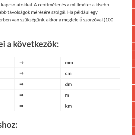
kapcsolatokkal. A centiméter és a milliméter a kisebb
abb távolságok mérésére szolgál. Ha például egy
rben van szükségünk, akkor a megfelelő szorzóval (100
i a következők:
⇒
mm
⇒
cm
⇒
dm
⇒
m
⇒
km
shoz: