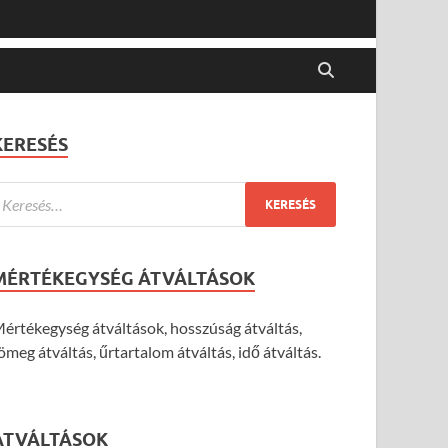
KERESÉS
MÉRTÉKEGYSÉG ÁTVÁLTÁSOK
értékegység átváltások, hosszúság átváltás,
ömeg átváltás, űrtartalom átváltás, idő átváltás.
ÁTVÁLTÁSOK