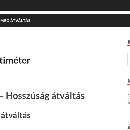
MEG ÁTVÁLTÁS
timéter
– Hosszúság átváltás
M
t
 átváltás