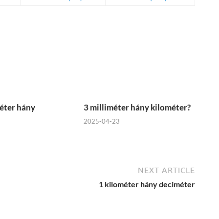
éter hány
3 milliméter hány kilométer?
2025-04-23
NEXT ARTICLE
1 kilométer hány deciméter