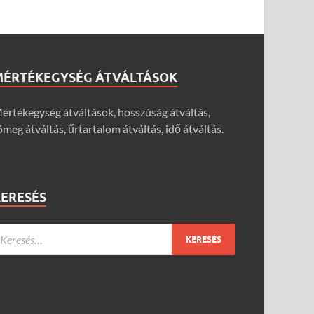
MÉRTÉKEGYSÉG ÁTVÁLTÁSOK
értékegység átváltások, hosszúság átváltás,
ömeg átváltás, űrtartalom átváltás, idő átváltás.
KERESÉS