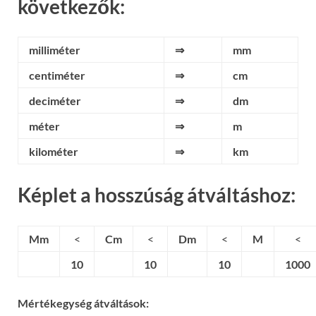
következők:
milliméter
⇒
mm
centiméter
⇒
cm
deciméter
⇒
dm
méter
⇒
m
kilométer
⇒
km
Képlet a hosszúság átváltáshoz:
Mm
<
Cm
<
Dm
<
M
<
10
10
10
1000
Mértékegység átváltások: