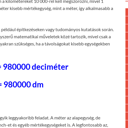
 a kilométereket 10 000-rel kell megszorozni, mivel 1
éter kisebb mértékegység, mint a méter, így alkalmasabb a
, például építkezéseken vagy tudományos kutatások során.
gyszerű matematikai műveletek közé tartozik, mivel csak a
s gyakran szükséges, ha a távolságokat kisebb egységekben
= 980000 deciméter
= 980000 dm
egyik leggyakoribb feladat. A méter az alapegység, de
inch-et és egyéb mértékegységeket is. A legfontosabb az,