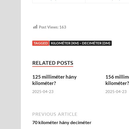
Post Views:
163
TAGGED
KILOMÉTER (KM) – DECIMÉTER (DM)
RELATED POSTS
125 milliméter hány
156 millim
kilométer?
kilométer?
2025-04-23
2025-04-23
PREVIOUS ARTICLE
70 kilométer hány deciméter