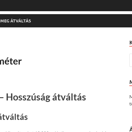
MEG ÁTVÁLTÁS
méter
– Hosszúság átváltás
M
t
átváltás