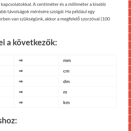
kapcsolatokkal. A centiméter és a milliméter a kisebb
abb távolságok mérésére szolgál. Ha például egy
rben van szükségünk, akkor a megfelelő szorzóval (100
i a következők:
⇒
mm
⇒
cm
⇒
dm
⇒
m
⇒
km
shoz: