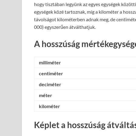
hogy tisztában legyünk az egyes egységek közötti 
egységek közé tartoznak, míg a kilométer a hossz
távolságot kilométerben adnak meg, de centiméte
000) egyszerűen átválthatjuk.
A hosszúság mértékegysége
milliméter
centiméter
deciméter
méter
kilométer
Képlet a hosszúság átváltá