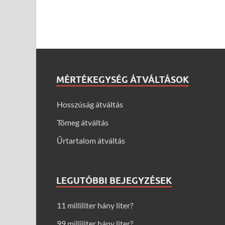
MÉRTÉKEGYSÉG ÁTVÁLTÁSOK
Hosszúság átváltás
Tömeg átváltás
Űrtartalom átváltás
LEGUTÓBBI BEJEGYZÉSEK
11 milliliter hány liter?
99 milliliter hány liter?