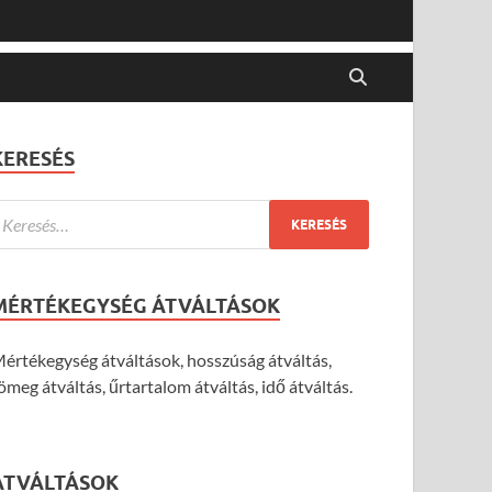
KERESÉS
MÉRTÉKEGYSÉG ÁTVÁLTÁSOK
értékegység átváltások, hosszúság átváltás,
ömeg átváltás, űrtartalom átváltás, idő átváltás.
ÁTVÁLTÁSOK