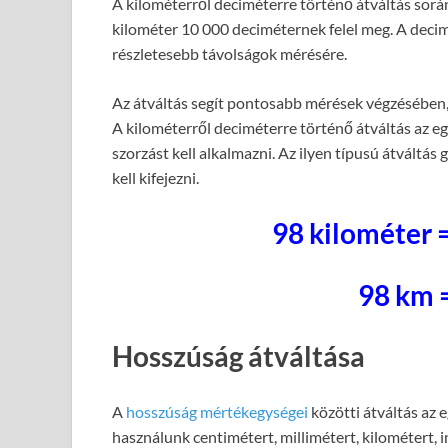
A kilométerről deciméterre történő átváltás során
kilométer 10 000 deciméternek felel meg. A decim
részletesebb távolságok mérésére.
Az átváltás segít pontosabb mérések végzésében
A kilométerről deciméterre történő átváltás az e
szorzást kell alkalmazni. Az ilyen típusú átváltá
kell kifejezni.
98 kilométer 
98 km 
Hosszúság átváltása
A
hosszúság mértékegységei
közötti átváltás az 
használunk centimétert, millimétert, kilométert, 