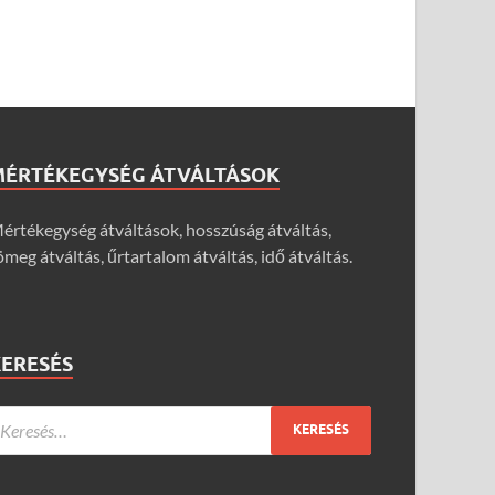
MÉRTÉKEGYSÉG ÁTVÁLTÁSOK
értékegység átváltások, hosszúság átváltás,
ömeg átváltás, űrtartalom átváltás, idő átváltás.
KERESÉS