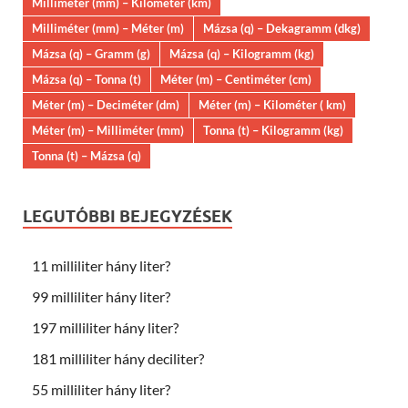
Milliméter (mm) – Kilométer (km)
Milliméter (mm) – Méter (m)
Mázsa (q) – Dekagramm (dkg)
Mázsa (q) – Gramm (g)
Mázsa (q) – Kilogramm (kg)
Mázsa (q) – Tonna (t)
Méter (m) – Centiméter (cm)
Méter (m) – Deciméter (dm)
Méter (m) – Kilométer ( km)
Méter (m) – Milliméter (mm)
Tonna (t) – Kilogramm (kg)
Tonna (t) – Mázsa (q)
LEGUTÓBBI BEJEGYZÉSEK
11 milliliter hány liter?
99 milliliter hány liter?
197 milliliter hány liter?
181 milliliter hány deciliter?
55 milliliter hány liter?