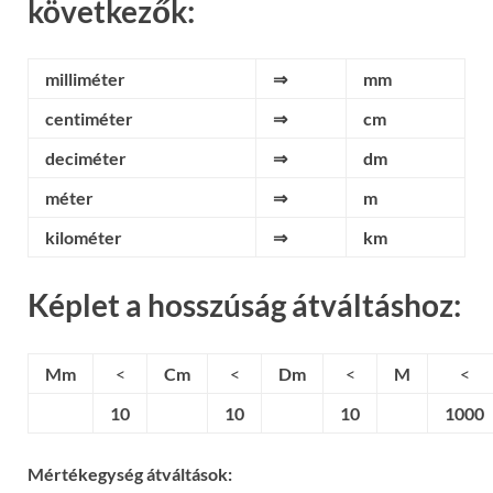
következők:
milliméter
⇒
mm
centiméter
⇒
cm
deciméter
⇒
dm
méter
⇒
m
kilométer
⇒
km
Képlet a hosszúság átváltáshoz:
Mm
<
Cm
<
Dm
<
M
<
10
10
10
1000
Mértékegység átváltások: