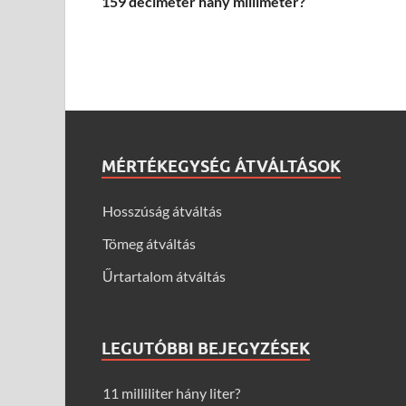
159 deciméter hány milliméter?
MÉRTÉKEGYSÉG ÁTVÁLTÁSOK
Hosszúság átváltás
Tömeg átváltás
Űrtartalom átváltás
LEGUTÓBBI BEJEGYZÉSEK
11 milliliter hány liter?