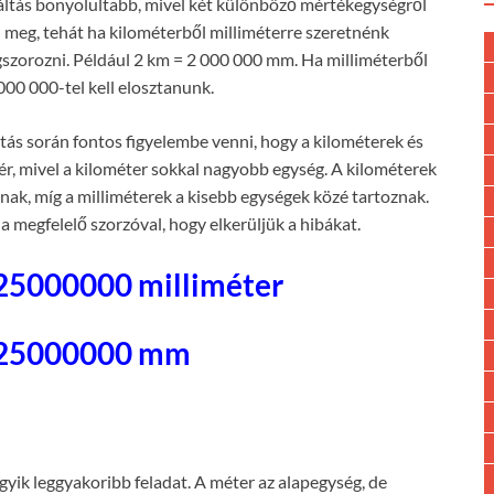
váltás bonyolultabb, mivel két különböző mértékegységről
l meg, tehát ha kilométerből milliméterre szeretnénk
egszorozni. Például 2 km = 2 000 000 mm. Ha milliméterből
000 000-tel kell elosztanunk.
ltás során fontos figyelembe venni, hogy a kilométerek és
ér, mivel a kilométer sokkal nagyobb egység. A kilométerek
ak, míg a milliméterek a kisebb egységek közé tartoznak.
a megfelelő szorzóval, hogy elkerüljük a hibákat.
 25000000 milliméter
 25000000 mm
egyik leggyakoribb feladat. A méter az alapegység, de