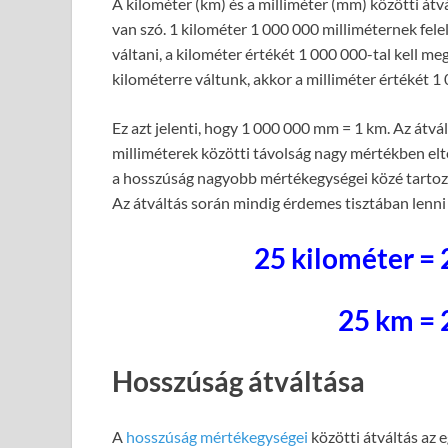
A kilométer (km) és a milliméter (mm) közötti át
van szó. 1 kilométer 1 000 000 milliméternek fele
váltani, a kilométer értékét 1 000 000-tal kell m
kilométerre váltunk, akkor a milliméter értékét 1 
Ez azt jelenti, hogy 1 000 000 mm = 1 km. Az átvá
milliméterek közötti távolság nagy mértékben elt
a hosszúság nagyobb mértékegységei közé tartozn
Az átváltás során mindig érdemes tisztában lenni 
25 kilométer =
25 km =
Hosszúság átváltása
A
hosszúság mértékegységei
közötti átváltás az 