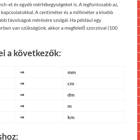
inch-et és egyéb mértékegységeket is. A legfontosabb az,
kapcsolatokkal. A centiméter és a milliméter a kisebb
abb távolságok mérésére szolgál. Ha például egy
rben van szükségünk, akkor a megfelelő szorzóval (100
i a következők:
⇒
mm
⇒
cm
⇒
dm
⇒
m
⇒
km
shoz: