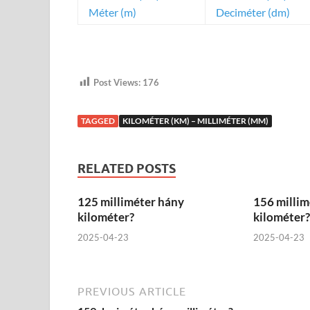
Méter (m)
Deciméter (dm)
Post Views:
176
TAGGED
KILOMÉTER (KM) – MILLIMÉTER (MM)
RELATED POSTS
125 milliméter hány
156 millim
kilométer?
kilométer?
2025-04-23
2025-04-23
PREVIOUS ARTICLE