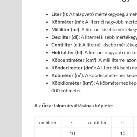
Liter (l):
Az alapvető mértékegység, amely
Köbméter (m³):
A liternél nagyobb mérté
Milliliter (ml):
A liternél kisebb mértékegys
Deciliter (dl):
A liternél kisebb mértékegys
Centiliter (cl):
A liternél kisebb mértékegy
Hektoliter (hl):
A liternél nagyobb mérték
Köbcentiméter (cm³):
A milliliterrel azon
Köbdeciméter (dm³):
A liternél kisebb m
Köbméter (m³):
A köbdeciméterhez képes
Köbkilométer (km³):
A köbméterhez képe
000 köbméter.
A z űrtartalom átváltásának képlete:
milliliter
<
centiliter
<
10
10