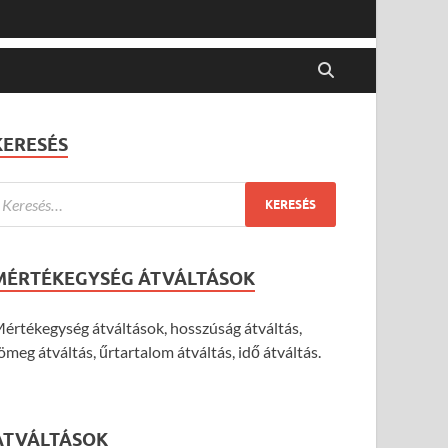
KERESÉS
MÉRTÉKEGYSÉG ÁTVÁLTÁSOK
értékegység átváltások, hosszúság átváltás,
ömeg átváltás, űrtartalom átváltás, idő átváltás.
ÁTVÁLTÁSOK