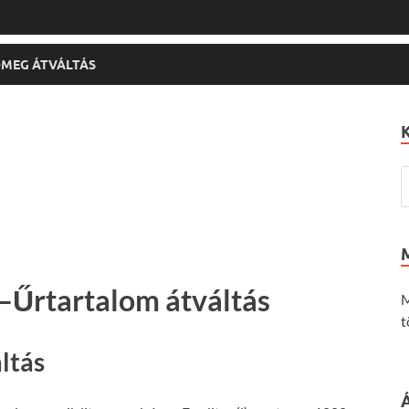
MEG ÁTVÁLTÁS
–Űrtartalom átváltás
M
t
áltás