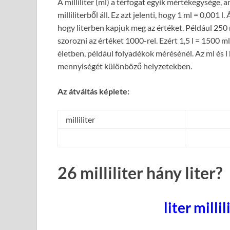
A milliliter (ml) a térfogat egyik mértékegysége, a
milliliterből áll. Ez azt jelenti, hogy 1 ml = 0,001 
hogy literben kapjuk meg az értéket. Például 250 ml
szorozni az értéket 1000-rel. Ezért 1,5 l = 1500 
életben, például folyadékok mérésénél. Az ml és 
mennyiségét különböző helyzetekben.
Az átváltás képlete:
milliliter
26 milliliter hány liter?
liter millil