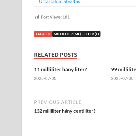
Ürtartalom átváltás
Post Views:
181
TAGGED
MILLILITER (ML) – LITER (L)
RELATED POSTS
11 milliliter hány liter?
99 millilit
2025-07-30
2025-07-30
PREVIOUS ARTICLE
132 milliliter hány centiliter?