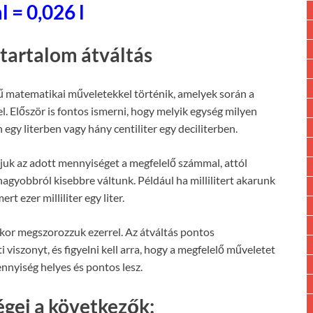
l = 0,026 l
tartalom átváltás
 matematikai műveletekkel történik, amelyek során a
. Először is fontos ismerni, hogy melyik egység milyen
 egy literben vagy hány centiliter egy deciliterben.
juk az adott mennyiséget a megfelelő számmal, attól
agyobbról kisebbre váltunk. Például ha millilitert akarunk
ert ezer milliliter egy liter.
 akkor megszorozzuk ezerrel. Az átváltás pontos
 viszonyt, és figyelni kell arra, hogy a megfelelő műveletet
ennyiség helyes és pontos lesz.
gei a következők: