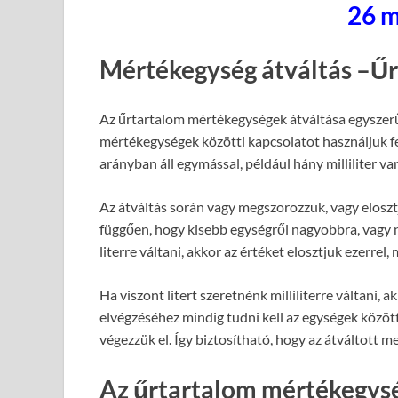
26 m
Mértékegység átváltás –Űr
Az űrtartalom mértékegységek átváltása egyszerű
mértékegységek közötti kapcsolatot használjuk fel
arányban áll egymással, például hány milliliter van
Az átváltás során vagy megszorozzuk, vagy eloszt
függően, hogy kisebb egységről nagyobbra, vagy n
literre váltani, akkor az értéket elosztjuk ezerrel, m
Ha viszont litert szeretnénk milliliterre váltani,
elvégzéséhez mindig tudni kell az egységek közötti
végezzük el. Így biztosítható, hogy az átváltott m
Az űrtartalom mértékegysé