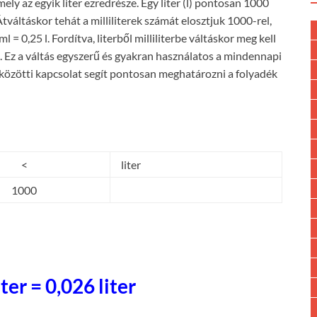
mely az egyik liter ezredrésze. Egy liter (l) pontosan 1000
l. Átváltáskor tehát a milliliterek számát elosztjuk 1000-rel,
 = 0,25 l. Fordítva, literből milliliterbe váltáskor meg kell
ml. Ez a váltás egyszerű és gyakran használatos a mindennapi
l közötti kapcsolat segít pontosan meghatározni a folyadék
<
liter
1000
iter = 0,026 liter