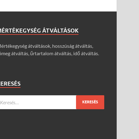
MÉRTÉKEGYSÉG ÁTVÁLTÁSOK
értékegység átváltások, hosszúság átváltás,
ömeg átváltás, űrtartalom átváltás, idő átváltás.
KERESÉS