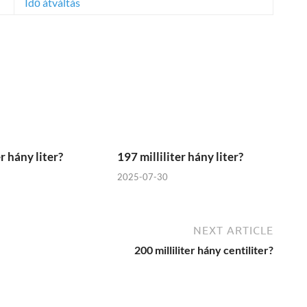
Idő átváltás
er hány liter?
197 milliliter hány liter?
2025-07-30
NEXT ARTICLE
200 milliliter hány centiliter?